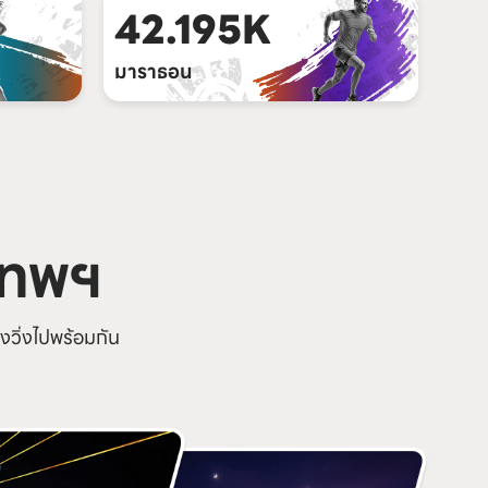
42.195K
มาราธอน
เทพฯ
งวิ่งไปพร้อมกัน