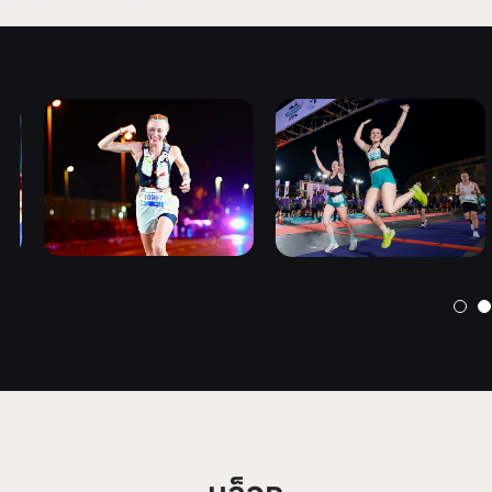
บล็อก