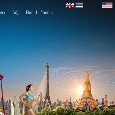
Chinese
lery
FAQ
Blog
About us
Japanese
Korean
Hindi
Arabic
German
Italian
Spanish
Portuguese
French
Russian
Reset