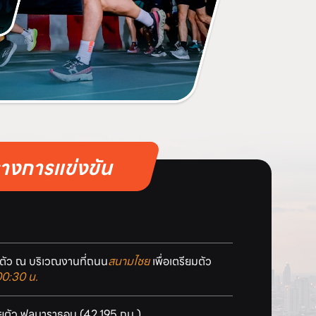
างการแข่งขัน
ัว ณ บริเวณงานที่ถนน
สนามไชย
เพื่อเตรียมตัว
00:30 น.
ตัว ฟูลมาราธอน (42.195 กม.)