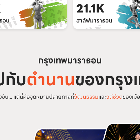
K
21.1K
าธอน
ฮาล์ฟมาราธอน
กรุงเทพมาราธอน
ไปกับ
ตำนาน
ของกรุง
ขัน... แต่นี่คือจุดหมายปลายทางที่
วัฒนธรรม
และ
วิถีชีวิต
ของเมือ